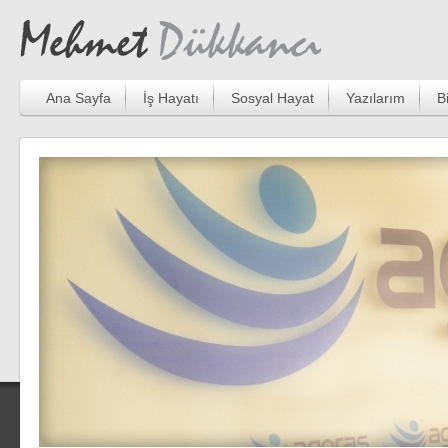
Ana Sayfa
İş Hayatı
Sosyal Hayat
Yazılarım
B