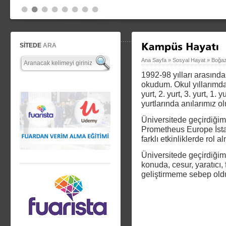
SİTEDE
ARA
Ana Sayfa
»
Sosyal Hayat
»
Boğazi
1992-98 yılları arasınd
okudum. Okul yıllarımda
yurt, 2. yurt, 3. yurt, 1
yurtlarında anılarımız ol
Üniversitede geçirdiğim
Prometheus Europe İstan
farklı etkinliklerde rol a
Üniversitede geçirdiğim 
konuda, cesur, yaratıcı, 
geliştirmeme sebep old