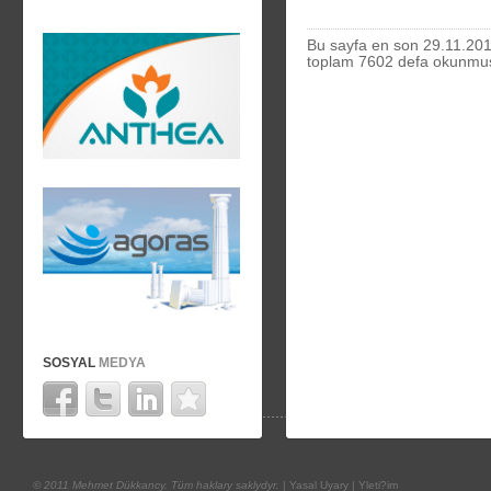
Bu sayfa en son 29.11.201
toplam 7602 defa okunmu
SOSYAL
MEDYA
© 2011 Mehmet Dükkancy. Tüm haklary saklydyr.
|
Yasal Uyary
|
Yleti?im