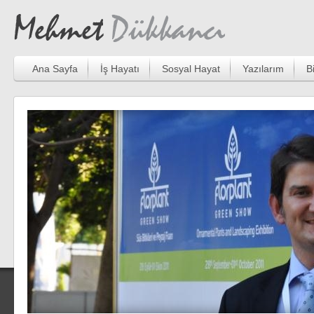
Ana Sayfa
İş Hayatı
Sosyal Hayat
Yazılarım
B