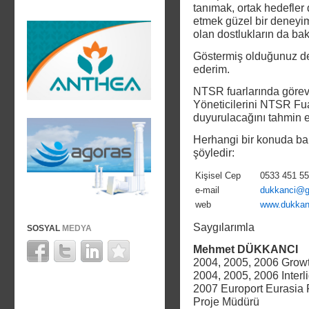
tanımak, ortak hedefler
etmek güzel bir deneyi
olan dostlukların da bak
Göstermiş olduğunuz des
ederim.
NTSR fuarlarında görev
Yöneticilerini NTSR Fuarcı
duyurulacağını tahmin 
Herhangi bir konuda bana
şöyledir:
Kişisel Cep
0533 451 55
e-mail
dukkanci@g
web
www.dukkan
Saygılarımla
SOSYAL
MEDYA
Mehmet DÜKKANCI
2004, 2005, 2006 Growt
2004, 2005, 2006 Interli
2007 Europort Eurasia 
Proje Müdürü