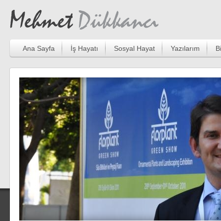
Ana Sayfa
İş Hayatı
Sosyal Hayat
Yazılarım
B