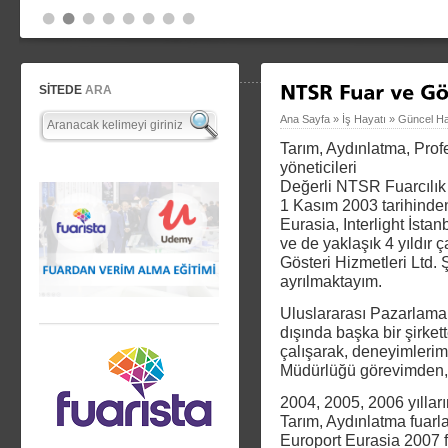
SİTEDE
ARA
Ana Sayfa
»
İş Hayatı
»
Güncel Ha
Tarım, Aydınlatma, Prof
yöneticileri
Değerli NTSR Fuarcılık 
1 Kasım 2003 tarihinde
Eurasia, Interlight İsta
ve de yaklaşık 4 yıldır
Gösteri Hizmetleri Ltd. 
ayrılmaktayım.
Uluslararası Pazarlama 
dışında başka bir şirkett
çalışarak, deneyimlerim
Müdürlüğü görevimden, k
2004, 2005, 2006 yıllar
Tarım, Aydınlatma fuar
Europort Eurasia 2007 f