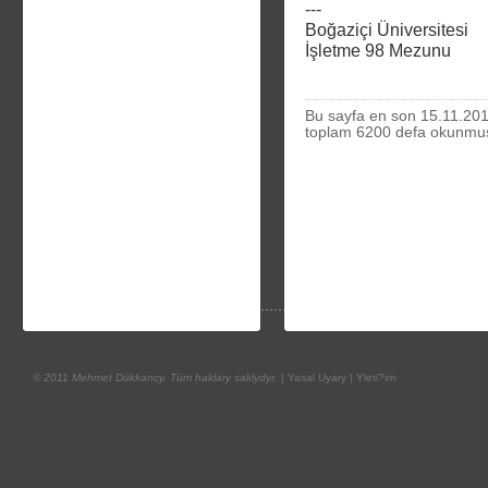
---
Boğaziçi Üniversitesi
İşletme 98 Mezunu
Bu sayfa en son 15.11.201
toplam 6200 defa okunmu
© 2011 Mehmet Dükkancy. Tüm haklary saklydyr.
|
Yasal Uyary
|
Yleti?im