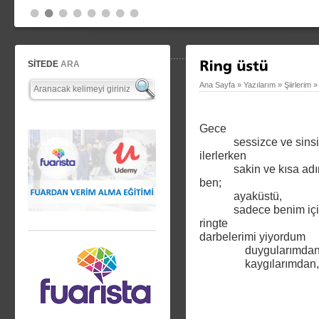
SİTEDE
ARA
Ana Sayfa
»
Yazılarım
»
Şiirlerim
Gece
sessizce ve sins
ilerlerken
sakin ve kısa adı
ben;
ayaküstü,
sadece benim iç
ringte
darbelerimi yiyordum
duygularımdan
kaygılarımdan,