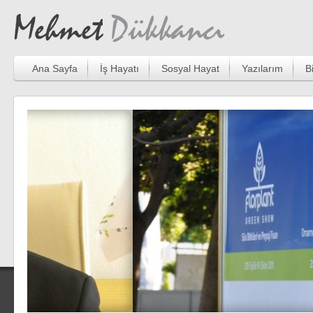
Ana Sayfa
İş Hayatı
Sosyal Hayat
Yazılarım
B