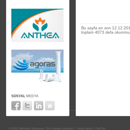
Bu sayfa en son 12.12.201
toplam 4073 defa okunmu
SOSYAL
MEDYA
© 2011 Mehmet Dükkancy. Tüm haklary saklydyr.
|
Yasal Uyary
|
Yleti?im